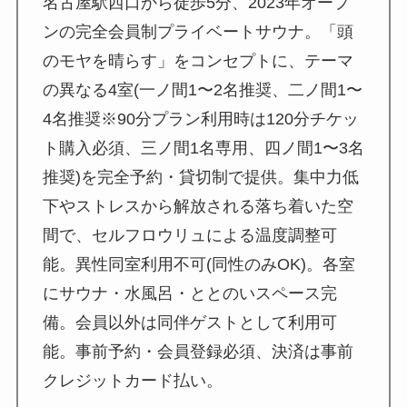
名古屋駅西口から徒歩5分、2023年オープ
ンの完全会員制プライベートサウナ。「頭
のモヤを晴らす」をコンセプトに、テーマ
の異なる4室(一ノ間1〜2名推奨、二ノ間1〜
4名推奨※90分プラン利用時は120分チケッ
ト購入必須、三ノ間1名専用、四ノ間1〜3名
推奨)を完全予約・貸切制で提供。集中力低
下やストレスから解放される落ち着いた空
間で、セルフロウリュによる温度調整可
能。異性同室利用不可(同性のみOK)。各室
にサウナ・水風呂・ととのいスペース完
備。会員以外は同伴ゲストとして利用可
能。事前予約・会員登録必須、決済は事前
クレジットカード払い。