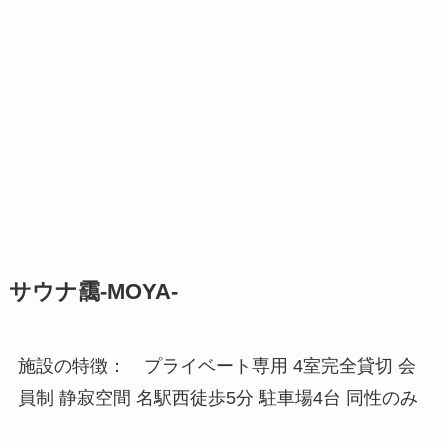
サウナ靄-MOYA-
施設の特徴： プライベート専用 4室完全貸切 会
員制 静寂空間 名駅西徒歩5分 駐車場4台 同性のみ