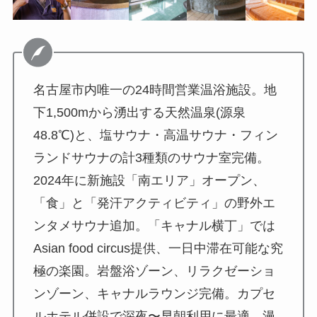
名古屋市内唯一の24時間営業温浴施設。地
下1,500mから湧出する天然温泉(源泉
48.8℃)と、塩サウナ・高温サウナ・フィン
ランドサウナの計3種類のサウナ室完備。
2024年に新施設「南エリア」オープン、
「食」と「発汗アクティビティ」の野外エ
ンタメサウナ追加。「キャナル横丁」では
Asian food circus提供、一日中滞在可能な究
極の楽園。岩盤浴ゾーン、リラクゼーショ
ンゾーン、キャナルラウンジ完備。カプセ
ルホテル併設で深夜〜早朝利用に最適、漫