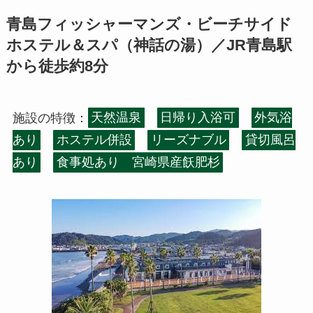
青島フィッシャーマンズ・ビーチサイド
ホステル＆スパ（神話の湯）／JR青島駅
から徒歩約8分
施設の特徴：
天然温泉
日帰り入浴可
外気浴
あり
ホステル併設
リーズナブル
貸切風呂
あり
食事処あり 宮崎県産飫肥杉