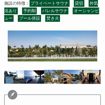
施設の特徴：
プライベートサウナ
貸切
外気
浴あり
予約制
バレルサウナ
オーシャンビ
ュー
プール併設
焚き火