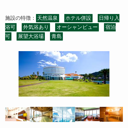
施設の特徴：
天然温泉
ホテル併設
日帰り入
浴可
外気浴あり
オーシャンビュー
宿泊
可
展望大浴場
青島