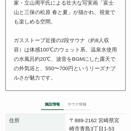
家・立山周平氏による壮大な写実画「富士
山と三保の松原 春と夏」が描かれ、視覚で
も楽しめる空間。
ガスストーブ近接の2段サウナ（約8人収
容）は体感100℃のウェット系、温泉水使用
の水風呂約20℃、波音をBGMにした露天で
の外気浴と、550〜700円というリーズナブ
ルさが魅力です。
施設情報
サウナ情報
住所
〒889-2162 宮崎県宮
崎市青島3丁目1-53