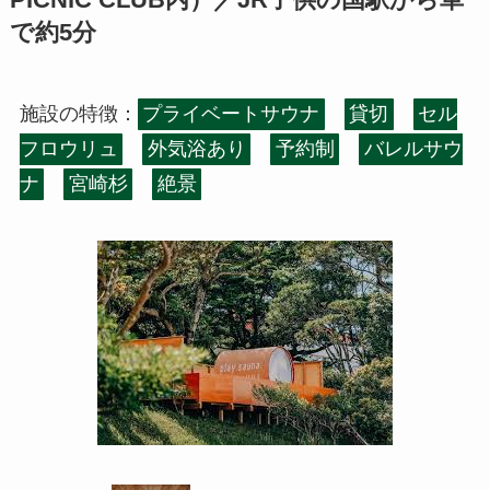
PICNIC CLUB内）／JR子供の国駅から車
で約5分
施設の特徴：
プライベートサウナ
貸切
セル
フロウリュ
外気浴あり
予約制
バレルサウ
ナ
宮崎杉
絶景