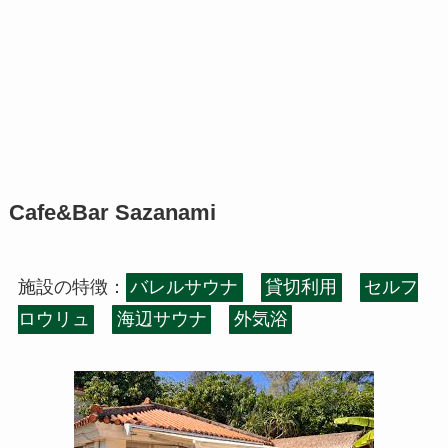
Cafe&Bar Sazanami
施設の特徴：
バレルサウナ
貸切利用
セルフ
ロウリュ
海辺サウナ
外気浴