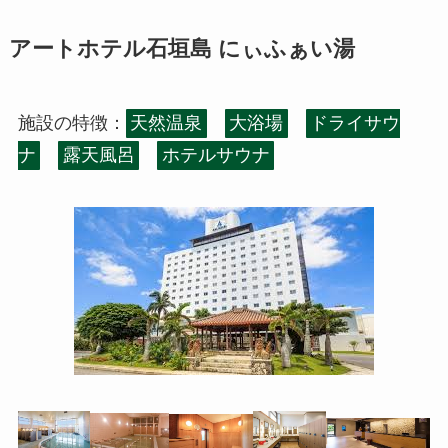
アートホテル石垣島 にぃふぁい湯
施設の特徴：
天然温泉
大浴場
ドライサウ
ナ
露天風呂
ホテルサウナ