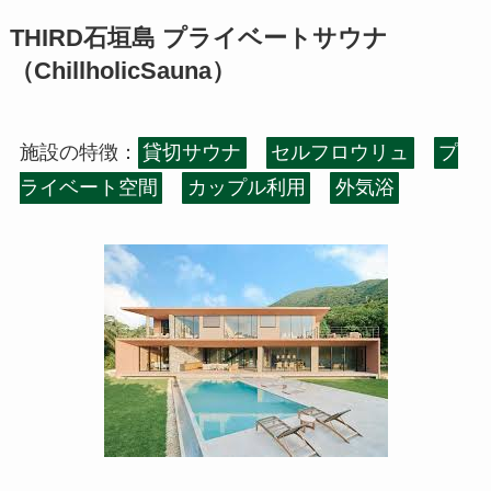
THIRD石垣島 プライベートサウナ
（ChillholicSauna）
施設の特徴：
貸切サウナ
セルフロウリュ
プ
ライベート空間
カップル利用
外気浴