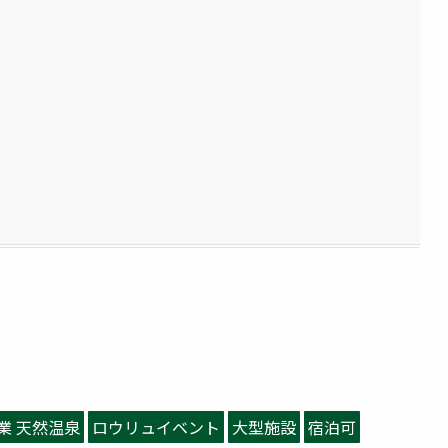
業 天然温泉
ロウリュイベント
大型施設
宿泊可