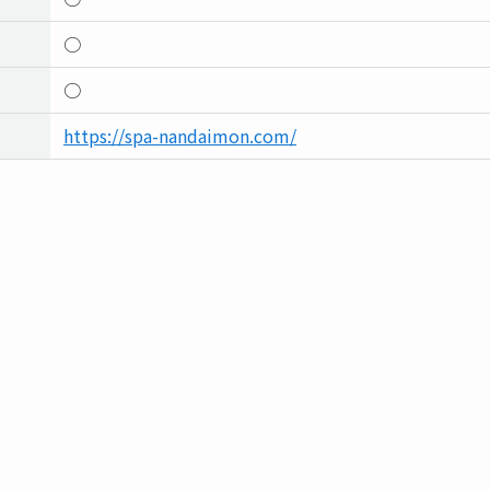
○
○
https://spa-nandaimon.com/